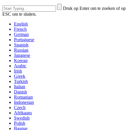
Druk op Enter om te zoeken of op
ESC om te sluiten.
English
French
German
Portuguese
Spanish
Russian
Japanese
Korean
Arabic
Irish
Greek
Turkish
Italian
Danish
Romanian
Indonesian
Czech
Afrikaans
Swedish
Polish
Basque