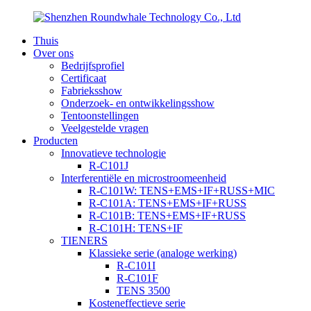
Thuis
Over ons
Bedrijfsprofiel
Certificaat
Fabrieksshow
Onderzoek- en ontwikkelingsshow
Tentoonstellingen
Veelgestelde vragen
Producten
Innovatieve technologie
R-C101J
Interferentiële en microstroomeenheid
R-C101W: TENS+EMS+IF+RUSS+MIC
R-C101A: TENS+EMS+IF+RUSS
R-C101B: TENS+EMS+IF+RUSS
R-C101H: TENS+IF
TIENERS
Klassieke serie (analoge werking)
R-C101I
R-C101F
TENS 3500
Kosteneffectieve serie